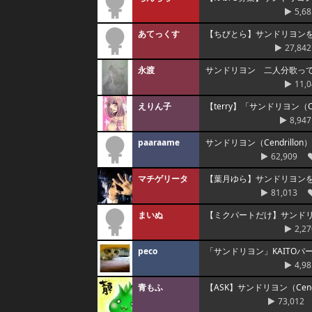
5,68
あてっくす
【ちびとら】サンドリヨンを歌
27,842
永渡
サンドリヨン 二人分歌っ
11,
えりん子
【terry】「サンドリヨン（C
8,947
paaraame
サンドリヨン（Cendrillo
62,909
マチゲリータ
【葉月ゆら】サンドリヨン
81,013
まいぬ
【ミクパートだけ】サンド
2,27
peco
「サンドリヨン」KAITO
4,98
青もふ
【ASK】サンドリヨン（Cen
73,012