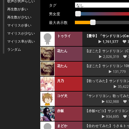
歌声が男声らしい
タグ
再生数が多い
男女度
再生数が少ない
最大表示数
マイリスが多い
マイリスが少ない
トゥライ
【憂辛】「サンドリヨン(Ce
マイリス率が高い
1,761,577
ランダム
花たん
【ぽこた】サンドリヨン（Cen
2,026,319
花たん
【ぽこた】サンドリヨン 10th
131,779
月乃
【歌ってみた】サンドリヨン 10th 
35,422
コゲ犬
『サンドリヨン』歌ってみ
632,988
赤飯
【赤飯×ピコ】サンドリヨ
934,695
まどか
【合わせてみた】うさ＆ト