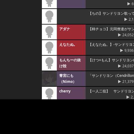
6
【ちの】サンドリヨン歌っ
2,
アダナ
【柿チョコ】元同僚達がサンドリ
24,052
えなたぬ。
【えなたぬ。】‐サンドリヨ
9,936
もんちーの抜
【けつ×もん】サンドリヨン(Ce
け殻
24,037
青宮にも
「サンドリヨン（Cendril
（Nimo）
21,379
cherry
【一人二役】 サンドリヨン（Ce
2
MOKONA
サンドリヨン（Cendrill
2,17
みくりーむ
【Remix】サンドリヨン
2,