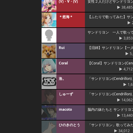
(V)・∀・(V)
女性２人だけどサンドリヨ
38,485
＊悠海＊
【ふたりで歌ってみた】サ
サンドリヨン 一人で歌っ
3,853
Rui
【泪姉】サンドリヨン【一
5
Coral
【Coral】サンドリヨン(Cen
4,712
洛。
「サンドリヨン(Cendrillo
1,
しゅーず
「サンドリヨン(Cendrill
14,062
macoto
脳内の妹たちと サンドリヨン
13,440
ひのきのとう
「サンドリヨン」歌ってみた。
34,012