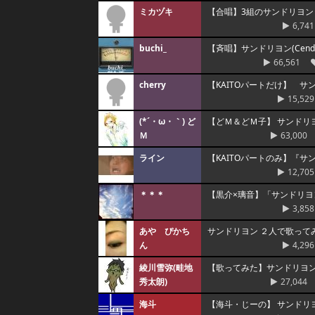
ミカヅキ
【合唱】3組のサンドリヨン
6,741
buchi_
【斉唱】サンドリヨン(Cend
66,561
cherry
【KAITOパートだけ】 サンドリ
15,529
(*´・ω・｀) ど
【どＭ＆どＭ子】 サンドリヨン
Ｍ
63,000
ライン
【KAITOパートのみ】『
12,705
＊＊＊
【黒介×璃音】「サンドリヨン（
3,858
あや ぴかち
サンドリヨン ２人で歌
ん
4,296
綾川雪弥(畦地
【歌ってみた】サンドリヨン
秀太朗)
27,044
海斗
【海斗・じーの】 サンドリヨン(