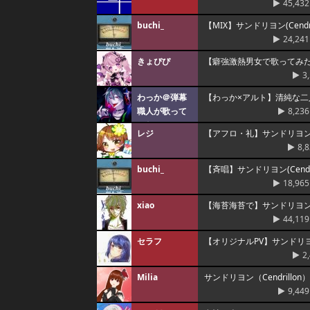
45,432
buchi_
【MIX】サンドリヨン(Cendr
24,241
きょぴぴ
【癖強激熱男女で歌ってみた】サ
3
わっか＠弾幕
【わっか×アルト】清純な二人
職人が歌って
8,236
みた
レジ
【アフロ・礼】サンドリヨ
8,
buchi_
【斉唱】サンドリヨン(Cendr
18,965
xiao
【海苔海苔で】サンドリヨン（C
44,119
セラフ
【オリジナルPV】サンドリヨンを
2
Milia
サンドリヨン（Cendrillo
9,449