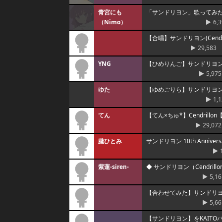
青宮にも
「サンドリヨン」歌ってみた：m
（Nimo）
6,
【合唱】サンドリヨン(Cendr
29,583
YNG
【ひめりんご】サンドリヨン（C
5,975
ゆた
【ゆめごりら】サンドリヨ
1,
てん
【てん×ちゅ*】Cendrill
29,072
朧ひとみ
サンドリヨン 10th Anniv
紫蓮-siren-
◆ サンドリヨン（Cendrill
5,16
【合わせてみた】サンドリヨン
5,66
【サンドリヨン】をKAIT