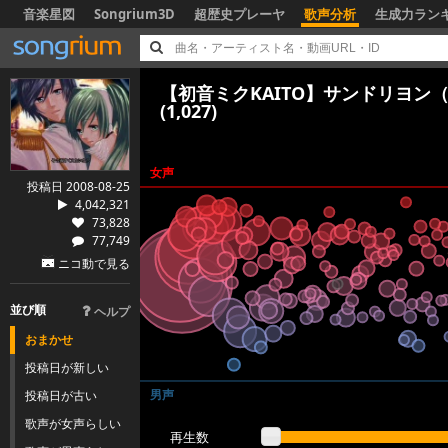
音楽星図
Songrium3D
超歴史プレーヤ
歌声分析
生成力ラン
【初音ミクKAITO】サンドリヨン（C
(1,027)
女声
投稿日 2008-08-25
4,042,321
73,828
77,749
ニコ動で見る
並び順
ヘルプ
おまかせ
投稿日が新しい
男声
投稿日が古い
歌声が女声らしい
再生数