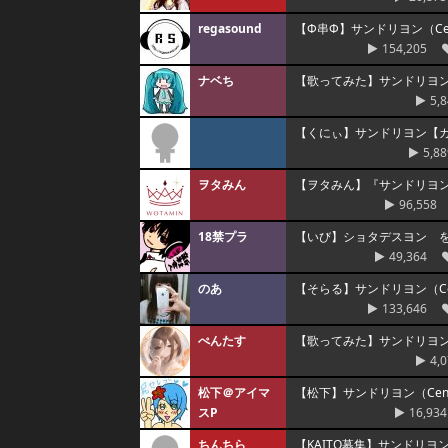
regasound
【Φ串Φ】サンドリヨン（Cen
154,205
ナベち
【歌ってみた】サンドリヨン（Ce
5,
【くにぃ】サンドリヨン【カ
5,88
ヲタみん
【ヲタみん】『サンドリヨ
96,558
18禁プラ
【いび】ショタデスヨン 
49,364
のあ
【そらる】サンドリヨン（Cen
133,646
ぺんたす
【歌ってみた】サンドリヨン（Ce
4,
松下＠アイマ
【松下】サンドリヨン（Cend
スP
16,934
ちんちら
【KAITO募集】サンドリ