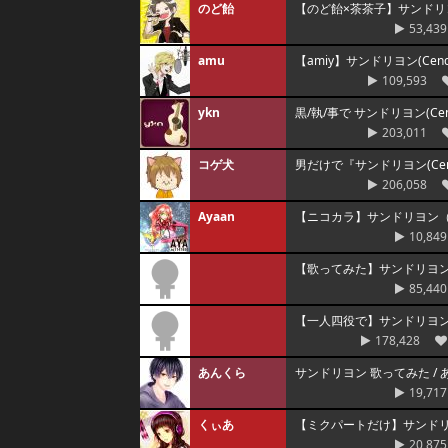
のど飴
【のど飴×茶茶子】サンドリヨン 1
53,439
amu
【amiy】サンドリヨン(Cend
109,593
ykn
黒/執/事で サンドリヨン(Cend
203,011
コゲ犬
男だけで『サンドリヨン(Cen
206,058
Ayaan
【ニコカラ】サンドリヨン（
10,849
【歌ってみた】サンドリヨン 
85,440
【一人四役で】サンドリヨ
178,428
あんくら
サンドリヨン 歌ってみた /
19,717
くぃあ
【ミクパートだけ】サンドリヨン
20,875