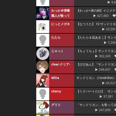
9,
わっか＠弾幕
【わっか×弟の姉】イジメテ
職人が歌って
427,483
みた
にっとメガネ
【なつうた】 10 サンドリヨン
32,591
たたら
【たたら＆花あきこ】サンドリヨ
7,290
じゃっく
【ちょうちょ】サンドリヨン(C
302,245
clear-クリア-
【びびあん】『サンドリヨン
249,437
Milia
サンドリヨン（Cendrillon） 
45,027
cherry
【ミクパートだけ】 サンドリヨン
37,381
グリリ
「サンドリヨン」を歌って
247,690