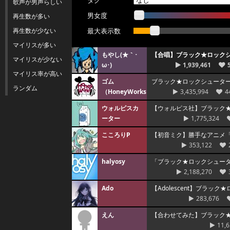
タグ
歌声が男声らしい
男女度
再生数が多い
再生数が少ない
最大表示数
マイリスが多い
もやし(★｀･
【合唱】ブラック★ロックシュー
マイリスが少ない
ω･)ゞ
1,939,461
マイリス率が高い
ゴム
ブラック★ロックシューターver
ランダム
（HoneyWorks）
3,435,994
4
ウォルピスカ
【ウォルピス社】ブラック
ーター
1,775,324
こころりP
【初音ミク】勝手なアニメ「恋
353,122
halyosy
「ブラック★ロックシューター」
2,188,270
Ado
【Adolescent】ブラッ
283,676
えん
【合わせてみた】ブラック
11,