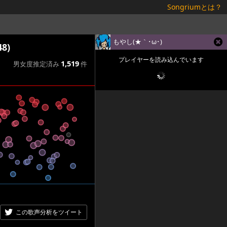
Songriumとは？
もやし(★｀･ω･)ゞ
8)
プレイヤーを読み込んでいます
1,519
男女度推定済み
件
この歌声分析をツイート