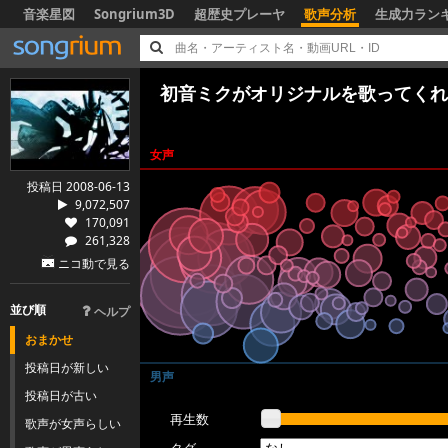
音楽星図
Songrium3D
超歴史プレーヤ
歌声分析
生成力ラン
初音ミクがオリジナルを歌ってくれ
女声
投稿日 2008-06-13
9,072,507
170,091
261,328
ニコ動で見る
並び順
ヘルプ
おまかせ
投稿日が新しい
男声
投稿日が古い
再生数
歌声が女声らしい