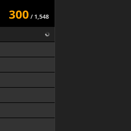
300
/
1,548