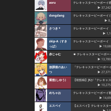
aoru
テレキャスタービーボーイ@歌っ
37,242
dongdang
テレキャスタービーボーイ (すりぃ
8
さつき＊
テレキャスタービーボーイ
1,
skip-A（すき
テレキャスタービーボーイ
っぱ）
19,68
赤じゃむ
☀ テレキャスタービーボー
13,780
放課後のあい
『テレキャスタービーボーイ』
つ
27,371
紫悠(しゆう)
【初投稿】JKが『テレキャ
10,275
めちゃお
テレキャスタービーボーイ
14,69
エスペイ
【エスペイ】テレキャスタ
2,