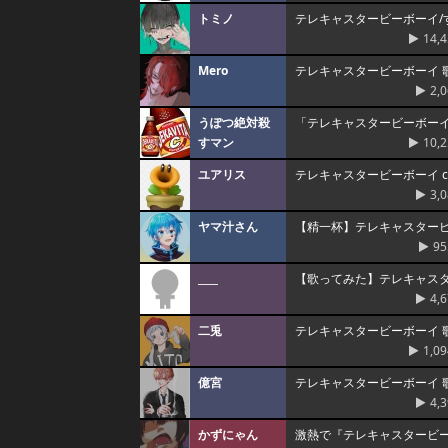
トミノ
テレキャスタービーボーイ/す
14,
Mero
テレキャスタービーボーイ 歌っ
2,
うぽつ絶対殺
「テレキャスタービーボー
すマン
10,
ユアリス
テレキャスタービーボーイ co
3,
ヤマ汁さん
【精一杯】テレキャスタービ
95
____
【歌ってみた】テレキャス
4,
二兎
テレキャスタービーボーイ 
1,09
億宮
テレキャスタービーボーイ 歌
4,
かずにゃん
激熱で『テレキャスタービ