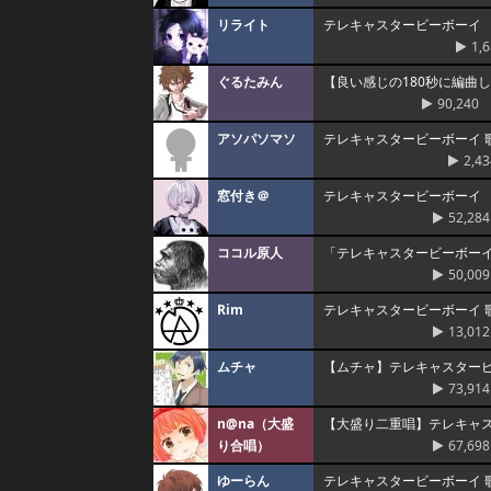
リライト
テレキャスタービーボーイ
1,
ぐるたみん
【良い感じの180秒に編曲
90,240
アソパソマソ
テレキャスタービーボーイ 歌っ
2,43
窓付き＠
テレキャスタービーボーイ
52,284
ココル原人
「テレキャスタービーボー
50,009
Rim
テレキャスタービーボーイ 歌
13,012
ムチャ
【ムチャ】テレキャスター
73,914
n@na（大盛
【大盛り二重唱】テレキャ
り合唱）
67,698
ゆーらん
テレキャスタービーボーイ 