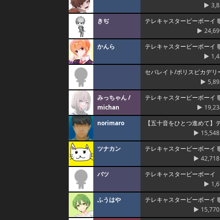
3,
きぢ
テレキャスタービーボーイ 
24,69
かんら
テレキャスタービーボーイ 
1,
セパレイト/ポリスピカデリー (C
5,89
みっちゃん /
テレキャスタービーボーイ 
michan
19,23
norimaro
【五十音をひとつ進めて】
15,548
ツナカン
テレキャスタービーボーイ 
42,718
バツ
テレキャスタービーボーイ
1,
ふうはや
テレキャスタービーボーイ 
15,770