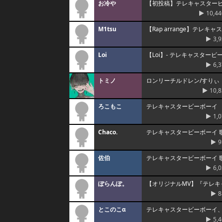
お冷や
【初投稿】テレキャスタービ
10,44
M1tsu
【Rap arrange】テレキ
3,
Loi
【Loi】- テレキャスタービ
6,
トミノ
ロンリーチルドレン/すりぃ【
10,
ろこもこ
テレキャスタービーボーイ
1,
Chaco.
テレキャスタービーボーイ 歌って
9
佐伯
テレキャスタービーボーイ 
6,
ぽらんぽ。
【オリジナルMV】『テレキ
8
とこのこα
テレキャスタービーボーイ
5,