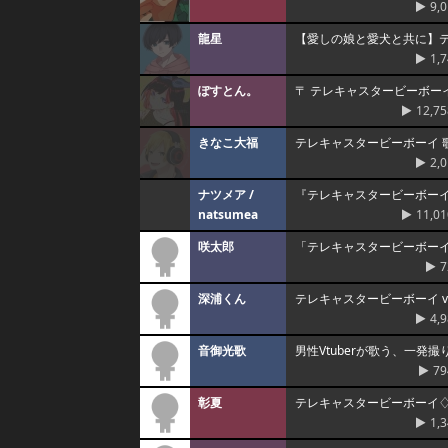
9,
龍星
【愛しの娘と愛犬と共に】テ
1,
ぽすとん。
〒 テレキャスタービーボーイ【
12,75
きなこ大福
テレキャスタービーボーイ 
2,
ナツメア /
『テレキャスタービーボー
natsumea
11,01
咲太郎
「テレキャスタービーボー
7
深浦くん
テレキャスタービーボーイ v
4,
音御光歌
男性Vtuberが歌う、一発撮り
79
彰夏
テレキャスタービーボーイ
1,