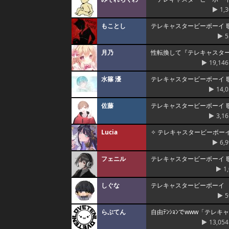
1,
もことし
テレキャスタービーボーイ 
5
月乃
性転換して『テレキャスタ
19,146
水篠 瀀
テレキャスタービーボーイ 
14,
佐藤
テレキャスタービーボーイ 歌っ
3,16
Lucia
✧ テレキャスタービーボーイ -
6,
フェニル
テレキャスタービーボーイ 
1
しぐな
テレキャスタービーボーイ
5
らぶてん
自由ﾃﾝｼｮﾝでwww「テレ
13,054