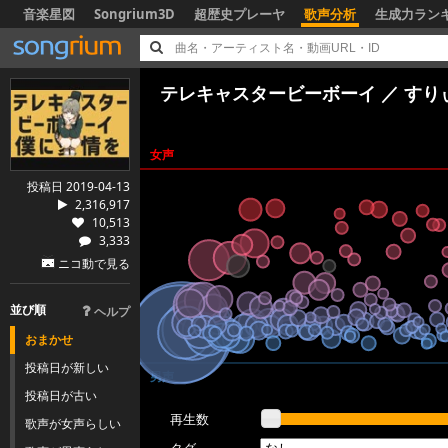
音楽星図
Songrium3D
超歴史プレーヤ
歌声分析
生成力ラン
テレキャスタービーボーイ ／ すりぃ 
女声
投稿日 2019-04-13
2,316,917
10,513
3,333
ニコ動で見る
並び順
ヘルプ
おまかせ
投稿日が新しい
男声
投稿日が古い
再生数
歌声が女声らしい