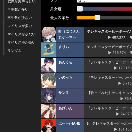
タグ
歌声が男声らしい
男女度
再生数が多い
再生数が少ない
最大表示数
マイリスが多い
叶（にじさん
テレキャスタービーボーイ/
マイリスが少ない
じゲーマー
487,377
マイリス率が高い
ズ）
すりぃ
テレキャスタービーボーイ /
ランダム
516,374
あんくら
『テレキャスタービーボーイ
120,169
いのっち
『テレキャスタービーボー
6,716
サンヌ
【歌ってみた】テレキャスター
36,
あげいん
『テレキャスタービーボーイ
24,070
はへー/HAHE
§「テレキャスタービーボー
161,186