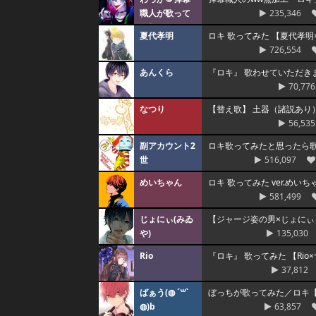
職人が歌って
235,346
みた
夏代孝明
ロキ 歌ってみた 【夏代孝明
726,554
あんくら
『ロキ』 歌わせていただきま
70,776
なつり
【替え歌】 土器（諸説あり
56,535
副アカウント2
ロキ歌ってみたと思ったら
世
516,097
めいちゃん
ロキ 歌ってみた ver.めいち
581,499
じょにぃ(みゐ
【ジャージ姿の男×じょに
や)
135,030
Rio
『ロキ』 歌ってみた 【Rio
37,812
ばぁう(◍ ´꒳`
ぼっちが歌ってみた／ロキ
◍)b
63,857