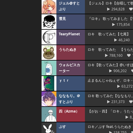
ジェル@すと
【ジェル】ロキ【合唱して
ぷり
294,828
雪見
『ロキ』 歌ってみました 
175,854
TearyPlanet
ロキ 歌ってみた【七尾】
46,240
うらたぬき
ロキ 歌ってみた 【うらたぬき
788,160
ウォルピスカ
ロキ【歌ってみた】@いすぼ
ーター
906,202
ｙｔｒ
止まるんじゃねぇぞ、ロキ -
63,272
ななもり。＠
ロキ 歌ってみた【ななもり
すとぷり
231,373
四（Azma）
【がお・四】「ロキ」うたっ
8
ぷす
ロキ／ぷす feat.うらたぬ
158,755