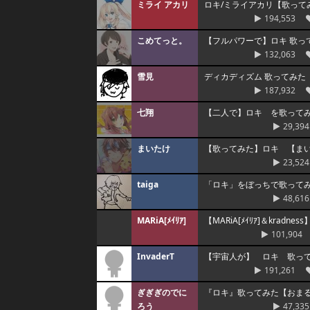
ミライ アカリ
ロキ/ミライアカリ【歌って
194,553
こめてっと。
【フルパワーで】ロキ 歌って
132,063
雪見
ディカディズム 歌ってみた【
187,932
七翔
【二人で】ロキ を歌って
29,394
まいたけ
【歌ってみた】ロキ 【まい
23,524
taiga
「ロキ」をぼっちで歌ってみた (Ve
48,616
MARiA[ﾒｲﾘｱ]
【MARiA[ﾒｲﾘｱ]＆krad
101,904
InvaderT
【宇宙人が】 ロキ 歌ってみた 
191,261
ぎぎぎのでに
『ロキ』歌ってみた【おま
ろう
47,335