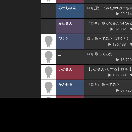
みーちゃん
ロキ_歌ってみたver.みーち
20,214
みゅさん
『ロキ』 歌ってみた ver.み
82,032
ぴくと
ロキ 歌ってみた【ぴくと】
136,433
__
ロキ 歌ってみた
18,720
いかさん
【いかさん×りする】ロキ【
136,339
かんせる
『ロキ』 歌ってみた
67,725
たまごちゃん
ロキ 歌ってみた【たまごち
30,478
Lucia
✧ ロキ - みきと P - Luc
5,
亜来（あく
『ロキ』 ver亜来×服部