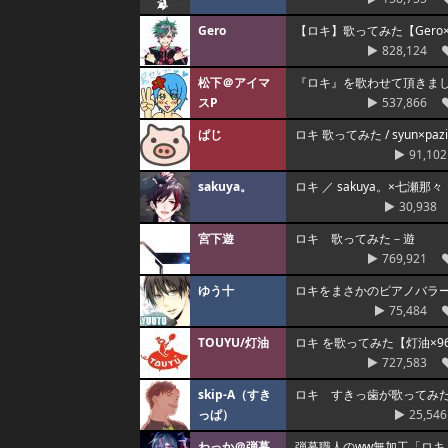
Gero
【ロキ】歌ってみた【Gero
828,124
松下＠アイマ
『ロキ』を歌わせて頂きま
スP
537,866
ぱじ
ロキ 歌ってみた / syun×pazi
91,102
sakuya。
ロキ ／ sakuya。×七瀬
30,938
宮下遊
ロキ 歌ってみた－遊
769,921
ゆう十
ロキをまさかのピアノバラー
75,484
TOUYU/灯油
ロキ を歌ってみた【灯油×9
727,583
skip-A（すき
ロキ すきっ歯が歌ってみ
っぱ）
25,546
わっか＠弾幕
弾幕職人のww無加工「ロキ