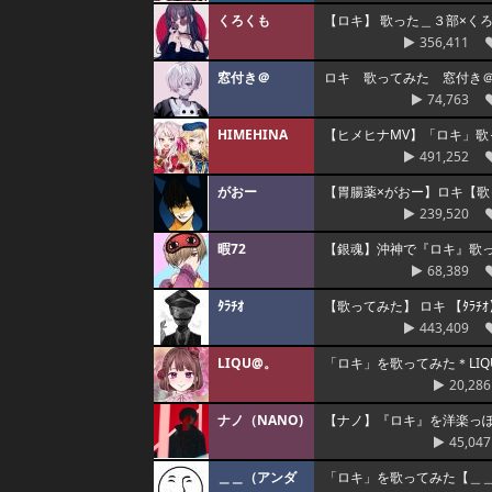
くろくも
【ロキ】 歌った＿３部×く
356,411
窓付き＠
ロキ 歌ってみた 窓付き
74,763
HIMEHINA
【ヒメヒナMV】「ロキ」
491,252
がおー
【胃腸薬×がおー】ロキ【歌
239,520
暇72
【銀魂】沖神で『ロキ』歌
68,389
ﾀﾗﾁｵ
【歌ってみた】 ロキ 【ﾀﾗﾁｵ
443,409
LIQU@。
「ロキ」を歌ってみた＊LIQU
20,286
ナノ（NANO)
【ナノ】『ロキ』を洋楽っ
45,047
＿＿（アンダ
「ロキ」を歌ってみた【＿