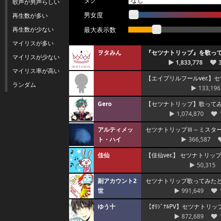
タグ
歌声が男声らしい
男女度
再生数が多い
再生数が少ない
最大表示数
マイリスが多い
ヲタみん
『セツナトリップ』を歌ってみ
マイリスが少ない
1,833,778
マイリス率が高い
【エイプリルフールver.】
ランダム
133,196
Gero
【セツナトリップ】歌ってみた 
1,074,870
アルティメッ
セツナトリップⅢ～ミスタ
ト・ハイ
366,587
佳仙
【佳仙ver.】 セツナトリッ
50,315
副アカウント2
セツナトリップ歌ってみた
世
991,649
ゆう十
【ｵﾘｼﾞﾅﾙPV】セツナト
872,689