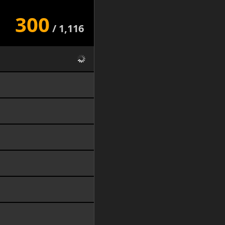
300
/
1,116