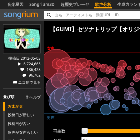
音楽星図
Songrium3D
超歴史プレーヤ
歌声分析
生成力ラン
【GUMI】セツナトリップ【オリ
女声
投稿日 2012-05-03
6,724,665
136,428
96,762
ニコ動で見る
並び順
ヘルプ
おまかせ
投稿日が新しい
男声
投稿日が古い
再生数
歌声が女声らしい