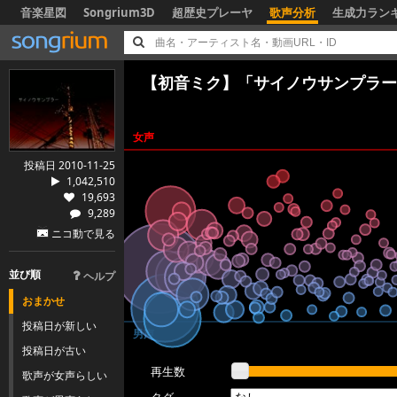
音楽星図
Songrium3D
超歴史プレーヤ
歌声分析
生成力ラン
【初音ミク】「サイノウサンプラー
女声
投稿日 2010-11-25
1,042,510
19,693
9,289
ニコ動で見る
並び順
ヘルプ
おまかせ
投稿日が新しい
男声
投稿日が古い
再生数
歌声が女声らしい