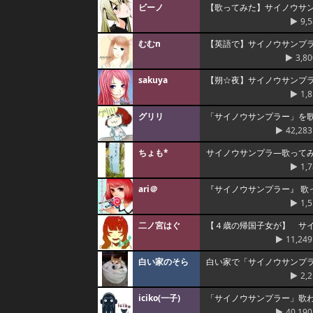
ビーノ
【歌ってみた】サイノウサ
9,
むむn
【英語で】サイノウサンプ
3,80
sakuya
【朔☆夜】サイノウサンプ
1,
グリリ
「サイノウサンプラー」を
42,283
ちょも*
サイノウサンプラ―歌って
1,
ari＠
『サイノウサンプラー』 歌っ
1,
二ノ宮はぐ
【４歳の帰国子女が】 サ
11,249
白い家のそら
白い家で「サイノウサンプ
2,
iciko(一子)
「サイノウサンプラー」歌わせ
40,190