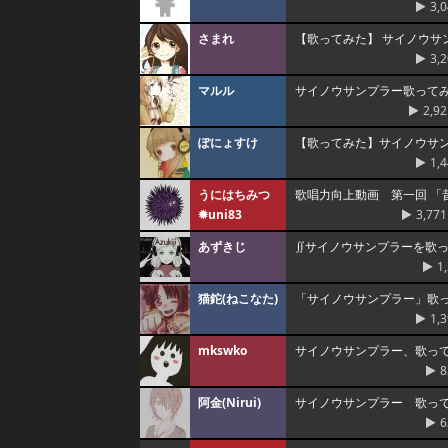
3,
さまれ
【歌ってみた】 サイノウサ
3,
マルル
サイノウサンプラー歌ってみ
2,92
ぽにょすけ
【歌ってみた】サイノウサ
1,
うにはちみつ
歌唱力向上動画 第一回 「
✹uni83
3,771
あずきじ
∬サイノウサンプラーを歌っ
1
猫鉈(ねこなた)
「サイノウサンプラー」歌っ
1,
mkswko
サイノウサンプラー、歌ってみ
8
阿金(Nirui)
サイノウサンプラー 歌っ
6