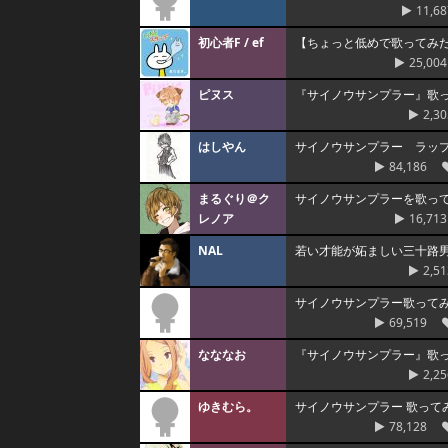
11,68
初心者F / ef
【ちょっと低めで歌ってみ
25,004
ピヌス
『サイノウサンプラー』歌って
2,30
はしやん
サイノウサンプラー ラッ
84,186
まるぐり＠ク
サイノウサンプラーを歌っ
レノア
16,713
NAL
若い才能が妬ましい三十路
2,51
サイノウサンプラー歌ってみ
69,519
なななお
『サイノウサンプラー』歌っ
2,25
ゆきむら。
サイノウサンプラー 歌って
78,128