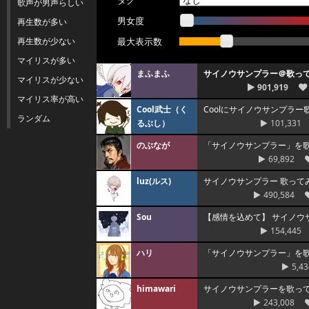
タグ
歌声が男声らしい
男女度
再生数が多い
再生数が少ない
最大表示数
マイリスが多い
まふまふ
サイノウサンプラー＠歌っ
マイリスが少ない
901,919
マイリス率が高い
Cool武士（く
Coolにサイノウサンプラー
ランダム
るぶし）
101,331
のぶなが
「サイノウサンプラー」を
69,892
luz(ルス)
サイノウサンプラー 歌ってみ
490,584
Sou
【感情を込めて】 サイノウサン
154,445
ハリ
「サイノウサンプラー」を歌
5,43
himawari
サイノウサンプラーを歌って
243,008