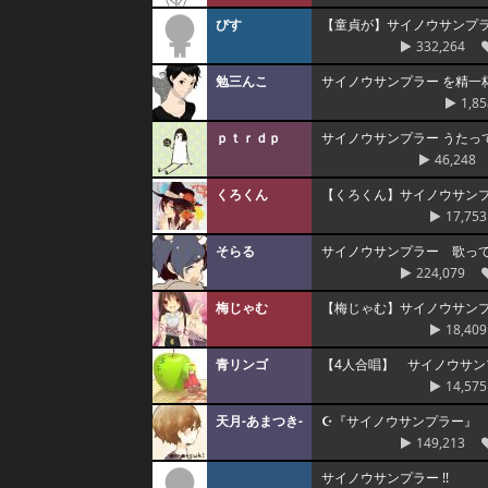
びす
【童貞が】サイノウサンプ
332,264
勉三んこ
サイノウサンプラー を精一
1,85
ｐｔｒｄｐ
サイノウサンプラー うたってみ
46,248
くろくん
【くろくん】サイノウサン
17,753
そらる
サイノウサンプラー 歌っ
224,079
梅じゃむ
【梅じゃむ】サイノウサン
18,409
青リンゴ
【4人合唱】 サイノウサ
14,575
天月-あまつき-
☪『サイノウサンプラー』
149,213
サイノウサンプラー !!