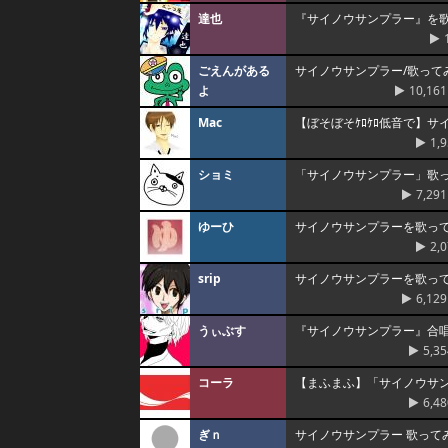
達也
『サイノウサンプラー』を
ごえんがある
サイノウサンプラー/歌って
よ
10,161
Mac
【ぼそぼそｹﾛｹﾛ低音で】
1,
ショミ
「サイノウサンプラー」歌
7,291
ゆーひ
サイノウサンプラーを歌っ
2,
srip
サイノウサンプラーを歌ってみ
6,129
うぃぶす
『サイノウサンプラー』合
5,35
コーラ
【まふまふ】「サイノウサ
6,48
ぎｎ
サイノウサンプラー 歌って