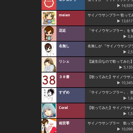
14,929
meian
サイノウサンプラー 歌ってみた
13,617
花近
「サイノウサンプラー」を 
3,
名無し
名無しが 『サイノウサンプ
2,
リシェ
【誕生日なので歌ってみた
5,135
３８番
【歌ってみた】サイノウサ
10,345
すずめ
「サイノウサンプラー」、歌わ
1,
Coral
【歌ってみた】サイノウサンプ
1,
相宮零
サイノウサンプラー 歌ってみ
10,096