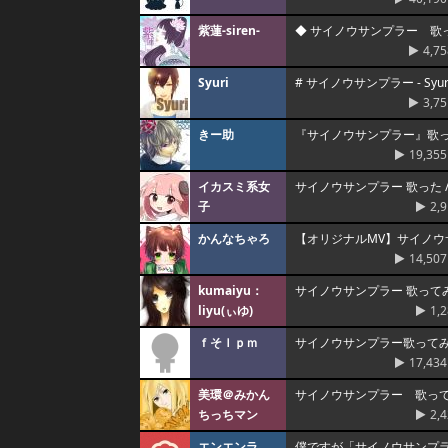
紫蓮-siren-
◆ サイノウサンプラー 歌って
4,75
Syuri
# サイノウサンプラー - Sy
3,75
きー助
『サイノウサンプラー』歌
19,355
イカスミ系女
サイノウサンプラー 歌った 
子
2,
かんなちゃろ
【オリジナルMV】サイノウ
14,507
kumaiyu：
サイノウサンプラー 歌って
liyu(ぃゆ)
1,
ｆそｌｐｍ
サイノウサンプラー歌って
17,434
美環＠みかん
サイノウサンプラー 歌っ
ちっちマン
2,
エンエンラ
僕ですが「サイノウサンプ