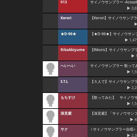
013
サイノウサンプラー -Acoust
3,
Kerori
【Kerori】サイノウサン
★D-96★
【★D-96★】サイノウサ
1,47
RikoAkiyume
【Rikoris】サイノウサ
へいへい
サイノウサンプラー 歌って
1,
S.T.L
【５人で】サイノウサンプ
2,
もちすけ
【歌ってみた】 サイノウ
1,
深見紫
【深見紫】「サイノウサンプ
4
サク
♀サイノウサンプラー合唱♀
2,